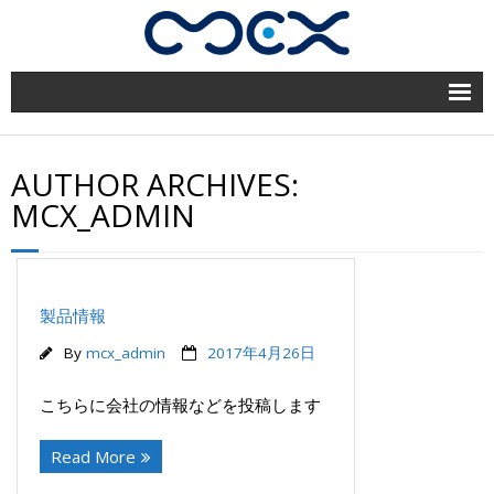
home
AUTHOR ARCHIVES:
企業情報
MCX_ADMIN
業績一覧
ソリューション
製品情報
By
mcx_admin
2017年4月26日
テクノロジー
こちらに会社の情報などを投稿します
お問い合わせ
Read More
English