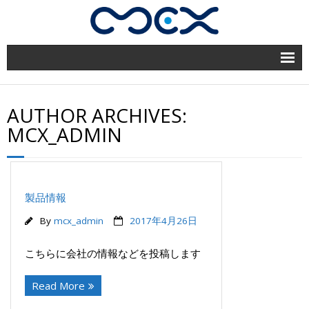
home
AUTHOR ARCHIVES:
企業情報
MCX_ADMIN
業績一覧
ソリューション
製品情報
By
mcx_admin
2017年4月26日
テクノロジー
こちらに会社の情報などを投稿します
お問い合わせ
Read More
English